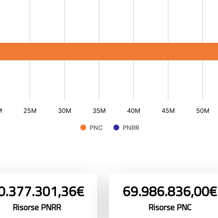
M
25M
30M
35M
40M
45M
50M
PNC
PNRR
0.377.301,36€
69.986.836,00€
Risorse PNRR
Risorse PNC