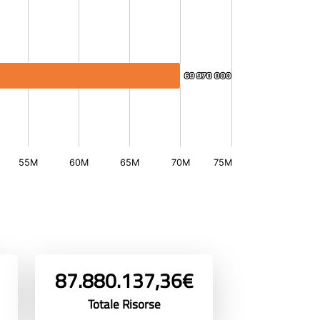
69 970 000
69 970 000
55M
60M
65M
70M
75M
87.880.137,36€
Totale Risorse