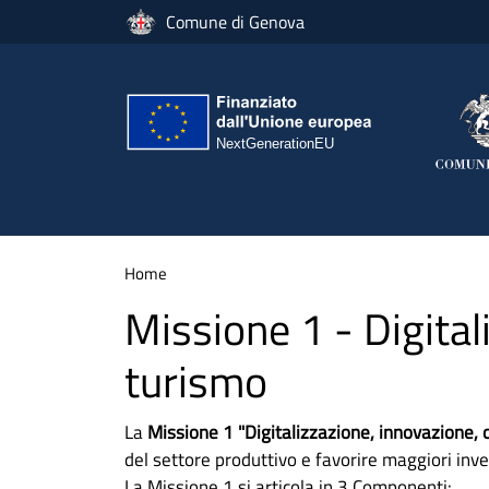
Salta al contenuto principale
Comune di Genova
Home
Missione 1 - Digital
turismo
La
Missione 1 "Digitalizzazione, innovazione, c
del settore produttivo e favorire maggiori inve
La Missione 1 si articola in 3 Componenti: