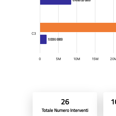
8 513 271.36
8 513 271.36
C3
1 864 030
1 864 030
0
5M
10M
15M
20
26
1
Totale Numero Interventi