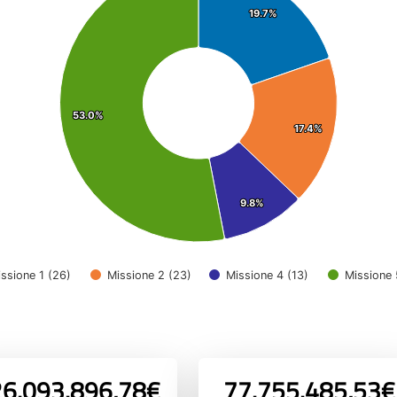
19.7%
19.7%
53.0%
53.0%
17.4%
17.4%
9.8%
9.8%
ssione 1 (26)
Missione 2 (23)
Missione 4 (13)
Missione 
6.093.896,78€
77.755.485,53€