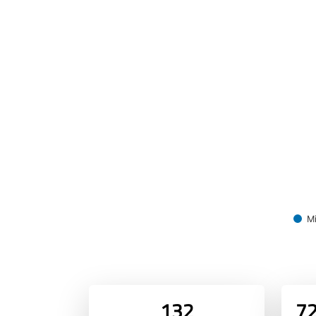
Mi
132
72