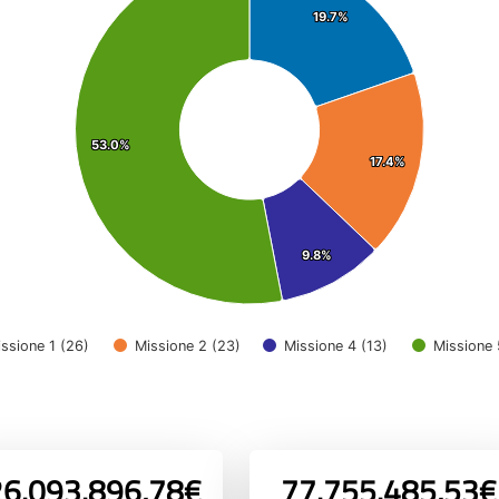
19.7%
19.7%
53.0%
53.0%
17.4%
17.4%
9.8%
9.8%
ssione 1 (26)
Missione 2 (23)
Missione 4 (13)
Missione 
6.093.896,78€
77.755.485,53€