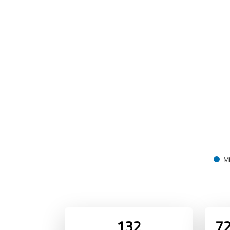
Mi
132
72